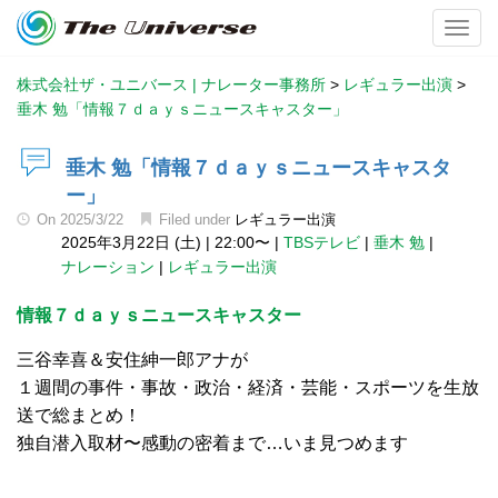
Toggl
株式会社ザ・ユニバース | ナレーター事務所
>
レギュラー出演
>
垂木 勉「情報７ｄａｙｓニュースキャスター」
垂木 勉「情報７ｄａｙｓニュースキャスタ
ー」
On
2025/3/22
Filed under
レギュラー出演
2025年3月22日 (土)
|
22:00〜
|
TBSテレビ
|
垂木 勉
|
ナレーション
|
レギュラー出演
情報７ｄａｙｓニュースキャスター
三谷幸喜＆安住紳一郎アナが
１週間の事件・事故・政治・経済・芸能・スポーツを生放
送で総まとめ！
独自潜入取材〜感動の密着まで…いま見つめます