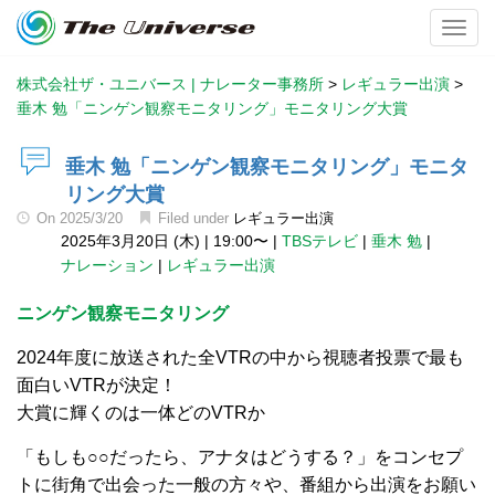
Toggl
株式会社ザ・ユニバース | ナレーター事務所
>
レギュラー出演
>
垂木 勉「ニンゲン観察モニタリング」モニタリング大賞
垂木 勉「ニンゲン観察モニタリング」モニタ
リング大賞
On
2025/3/20
Filed under
レギュラー出演
2025年3月20日 (木)
|
19:00〜
|
TBSテレビ
|
垂木 勉
|
ナレーション
|
レギュラー出演
ニンゲン観察モニタリング
2024年度に放送された全VTRの中から視聴者投票で最も
面白いVTRが決定！
大賞に輝くのは一体どのVTRか
「もしも○○だったら、アナタはどうする？」をコンセプ
トに街角で出会った一般の方々や、番組から出演をお願い