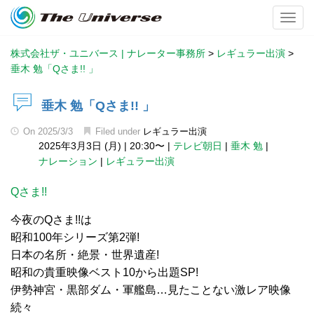
Toggl
株式会社ザ・ユニバース | ナレーター事務所
>
レギュラー出演
>
垂木 勉「Qさま!! 」
垂木 勉「Qさま!! 」
On
2025/3/3
Filed under
レギュラー出演
2025年3月3日 (月)
|
20:30〜
|
テレビ朝日
|
垂木 勉
|
ナレーション
|
レギュラー出演
Qさま!!
今夜のQさま!!は
昭和100年シリーズ第2弾!
日本の名所・絶景・世界遺産!
昭和の貴重映像ベスト10から出題SP!
伊勢神宮・黒部ダム・軍艦島…見たことない激レア映像
続々