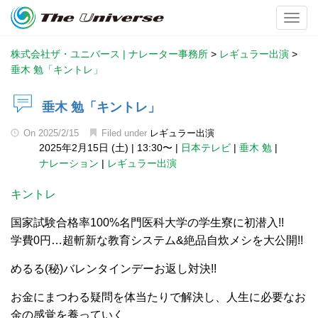
Toggl
株式会社ザ・ユニバース | ナレーター事務所
>
レギュラー出演
>
垂木 勉「キントレ」
垂木 勉「キントレ」
On
2025/2/15
Filed under
レギュラー出演
2025年2月15日 (土)
|
13:30〜
|
日本テレビ
|
垂木 勉
|
ナレーション
|
レギュラー出演
キントレ
国家試験合格率100%名門医科大学の学生寮に初潜入!!
学費0円…超斬新な教育システム&絶品自炊メシを大公開!!
めるる(秘)バレンタインデーお返し対決!!
お金にまつわる疑問を体当たりで解決し、人生に必要なお
金の感覚を養っていく