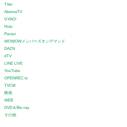
TVer
AbemaTV
GYAO!
Hulu
Paravi
WOWOWメンバーズオンデマンド
DAZN
dTV
LINE LIVE
YouTube
OPENREC.tv
TVCM
映画
WEB
DVD＆Blu-ray
その他