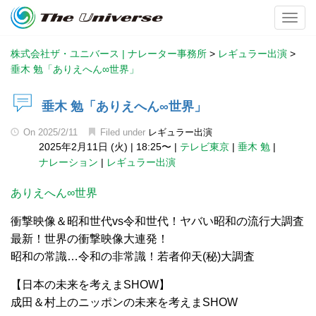
Toggl
株式会社ザ・ユニバース | ナレーター事務所
>
レギュラー出演
>
垂木 勉「ありえへん∞世界」
垂木 勉「ありえへん∞世界」
On
2025/2/11
Filed under
レギュラー出演
2025年2月11日 (火)
|
18:25〜
|
テレビ東京
|
垂木 勉
|
ナレーション
|
レギュラー出演
ありえへん∞世界
衝撃映像＆昭和世代vs令和世代！ヤバい昭和の流行大調査
最新！世界の衝撃映像大連発！
昭和の常識…令和の非常識！若者仰天(秘)大調査
【日本の未来を考えまSHOW】
成田＆村上のニッポンの未来を考えまSHOW