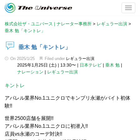
Toggl
株式会社ザ・ユニバース | ナレーター事務所
>
レギュラー出演
>
垂木 勉「キントレ」
垂木 勉「キントレ」
On
2025/1/25
Filed under
レギュラー出演
2025年1月25日 (土)
|
13:30〜
|
日本テレビ
|
垂木 勉
|
ナレーション
|
レギュラー出演
キントレ
アパレル業界No.1ユニクロでキンプリ永瀬がバイト初体
験!!
世界2500店舗を展開!!
アパレル業界No.1ユニクロに初潜入!!
店員vs永瀬のコーデ対決!!