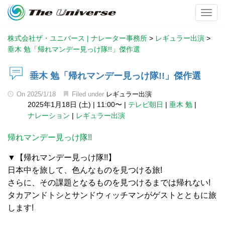
Toggl
株式会社ザ・ユニバース | ナレーター事務所
>
レギュラー出演
>
垂木 勉「帰れマンデー見っけ隊!!」傑作選
垂木 勉「帰れマンデー見っけ隊!!」傑作選
On
2025/1/18
Filed under
レギュラー出演
2025年1月18日 (土)
|
11:00〜
|
テレビ朝日
|
垂木 勉
|
ナレーション
|
レギュラー出演
帰れマンデー見っけ隊!!
▼【帰れマンデー見っけ隊!!】
日本中を旅して、色んなものを見つける旅!
さらに、その課題となるものを見つけるまでは帰れない!
タカアンドトシとサンドウィッチマンがゲストとともに旅
します!