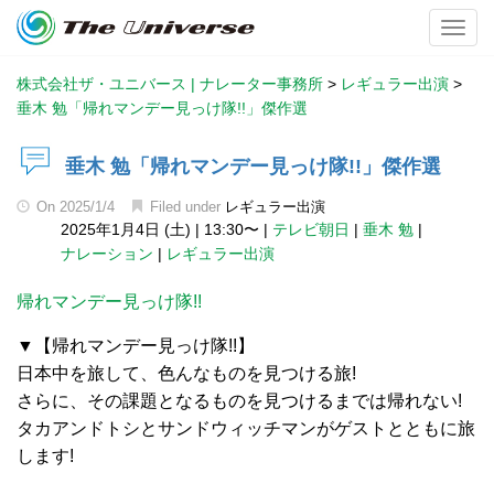
Toggl
株式会社ザ・ユニバース | ナレーター事務所
>
レギュラー出演
>
垂木 勉「帰れマンデー見っけ隊!!」傑作選
垂木 勉「帰れマンデー見っけ隊!!」傑作選
On
2025/1/4
Filed under
レギュラー出演
2025年1月4日 (土)
|
13:30〜
|
テレビ朝日
|
垂木 勉
|
ナレーション
|
レギュラー出演
帰れマンデー見っけ隊!!
▼【帰れマンデー見っけ隊!!】
日本中を旅して、色んなものを見つける旅!
さらに、その課題となるものを見つけるまでは帰れない!
タカアンドトシとサンドウィッチマンがゲストとともに旅
します!