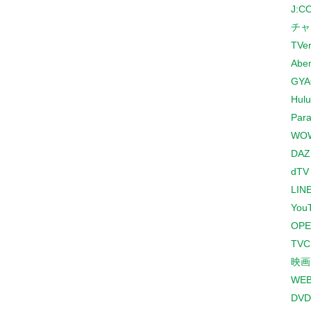
J:
チャ
TVe
Abe
GYA
Hulu
Para
WO
DAZ
dTV
LINE
You
OPE
TV
映画
WE
DVD