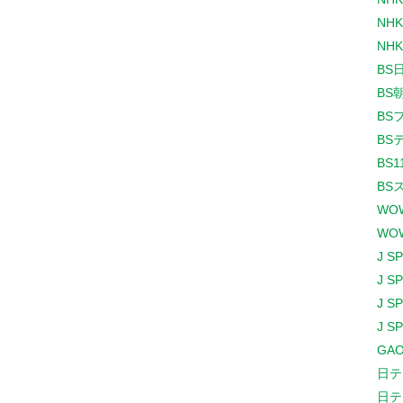
NHK
NHK
BS
BS
BS
BS
BS1
BS
WO
WO
J S
J S
J S
J S
GAO
日テ
日テ