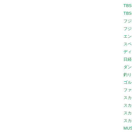
TB
TB
フジ
フジ
エン
スペ
ディ
日経
ダン
釣り
ゴル
ファ
スカ
スカ
スカ
スカ
MUS