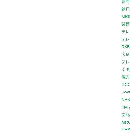
読売
朝日
MB
関西
テレ
テレ
RK
広島
テレ
くま
鹿児
J:
J-W
NHK
FM 
文化
MR
NH