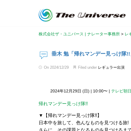
株式会社ザ・ユニバース | ナレーター事務所
>
レ
垂木 勉「帰れマンデー見っけ隊!
On
2024/12/29
Filed under
レギュラー出演
2024年12月29日 (日)
|
10:00〜
|
テレビ朝
帰れマンデー見っけ隊!!
▼【帰れマンデー見っけ隊!!】
日本中を旅して、色んなものを見つける旅!
さらに、その課題となるものを見つけるまで