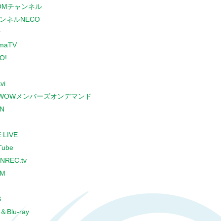
COMチャンネル
ンネルNECO
r
maTV
O!
vi
WOWメンバーズオンデマンド
N
 LIVE
Tube
NREC.tv
CM
B
＆Blu-ray