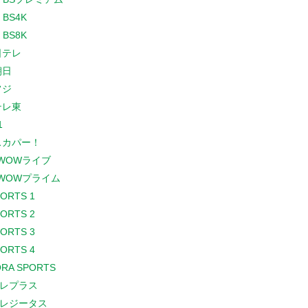
 BS4K
 BS8K
日テレ
朝日
フジ
テレ東
1
スカパー！
WOWライブ
WOWプライム
PORTS 1
PORTS 2
PORTS 3
PORTS 4
RA SPORTS
レプラス
レジータス