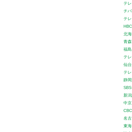
テレ
チバ
テレ
HB
北海
青森
福島
テレ
仙台
テレ
静岡
SB
新潟
中京
CB
名古
東海