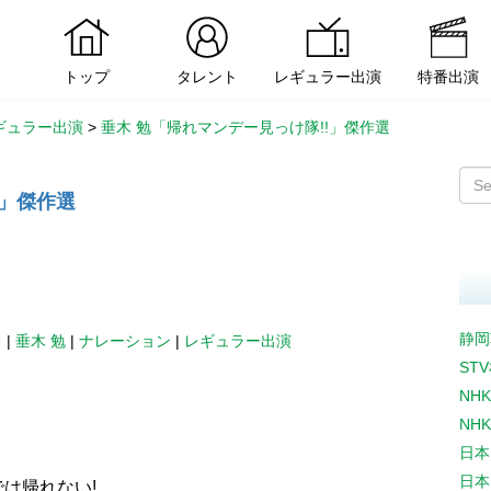
トップ
タレント
レギュラー出演
特番出演
ギュラー出演
>
垂木 勉「帰れマンデー見っけ隊!!」傑作選
!」傑作選
静岡
日
|
垂木 勉
|
ナレーション
|
レギュラー出演
ST
NH
NH
日本
日本
は帰れない!