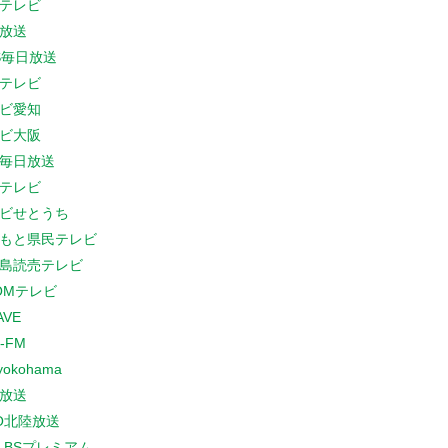
テレビ
放送
S毎日放送
テレビ
ビ愛知
ビ大阪
B毎日放送
テレビ
ビせとうち
もと県民テレビ
島読売テレビ
COMテレビ
AVE
-FM
yokohama
放送
O北陸放送
K BSプレミアム