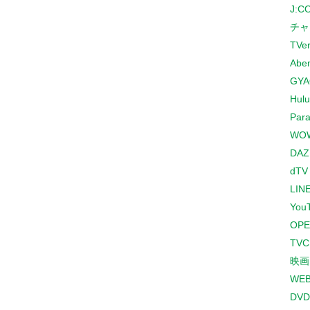
J:
チャ
TVe
Abe
GYA
Hulu
Para
WO
DAZ
dTV
LINE
You
OPE
TV
映画
WE
DVD