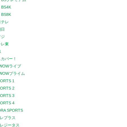
 BS4K
 BS8K
日テレ
朝日
フジ
テレ東
1
スカパー！
WOWライブ
WOWプライム
PORTS 1
PORTS 2
PORTS 3
PORTS 4
RA SPORTS
レプラス
レジータス