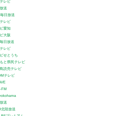
テレビ
放送
S毎日放送
テレビ
ビ愛知
ビ大阪
B毎日放送
テレビ
ビせとうち
もと県民テレビ
島読売テレビ
COMテレビ
AVE
-FM
yokohama
放送
O北陸放送
K BSプレミアム