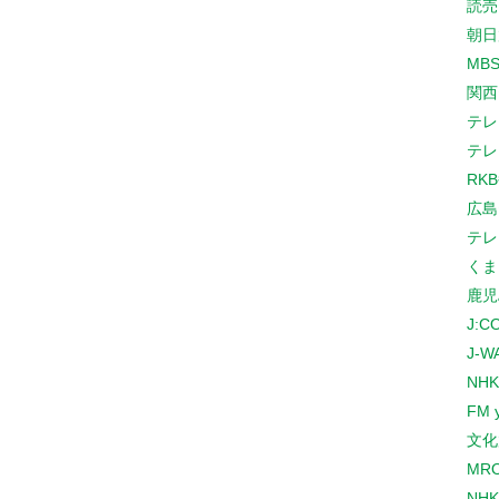
読売
朝日
MB
関西
テレ
テレ
RK
広島
テレ
くま
鹿児
J:
J-W
NHK
FM 
文化
MR
NH