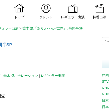
トップ
タレント
レギュラー出演
特番出演
ギュラー出演
>
垂木 勉「ありえへん∞世界」3時間半SP
間半SP
静岡
京
|
垂木 勉
|
ナレーション
|
レギュラー出演
ST
NH
NH
調査
日本
日本