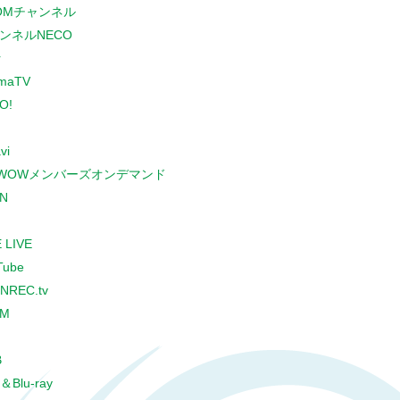
COMチャンネル
ンネルNECO
r
maTV
O!
vi
WOWメンバーズオンデマンド
N
 LIVE
Tube
NREC.tv
CM
B
＆Blu-ray