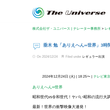
株式会社ザ・ユニバース | ナレーター事務所
>
レ
垂木 勉「ありえへん∞世界」3時
On
2024/12/24
Filed under
レギュラー出演
2024年12月24日 (火)
|
18:25〜
|
テレビ東
ありえへん∞世界
昭和世代vs令和世代！ヤバい昭和の流行大
最新！世界の衝撃映像大連発！