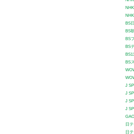
NHK
NHK
BS
BS
BS
BS
BS1
BS
WO
WO
J S
J S
J S
J S
GAO
日テ
日テ