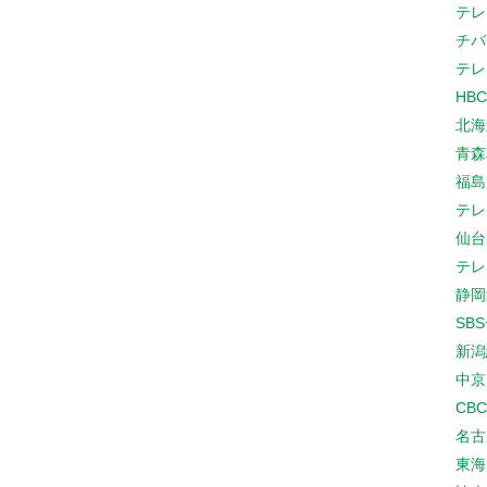
テレ
チバ
テレ
HB
北海
青森
福島
テレ
仙台
テレ
静岡
SB
新潟
中京
CB
名古
東海