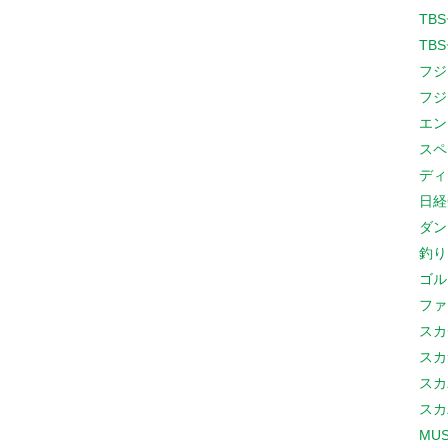
TB
TB
フジ
フジ
エン
スペ
ディ
日経
ダン
釣り
ゴル
ファ
スカ
スカ
スカ
スカ
MUS