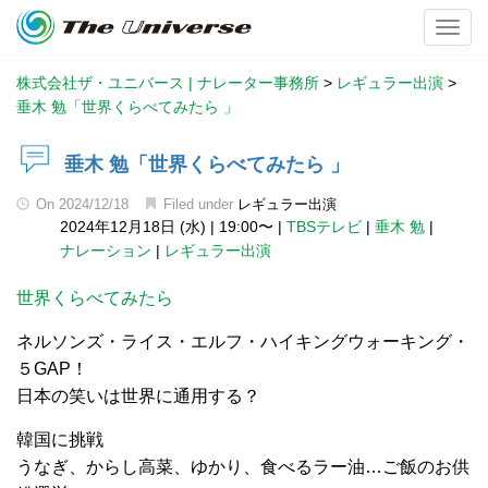
Toggl
株式会社ザ・ユニバース | ナレーター事務所
>
レギュラー出演
>
垂木 勉「世界くらべてみたら 」
垂木 勉「世界くらべてみたら 」
On
2024/12/18
Filed under
レギュラー出演
2024年12月18日 (水)
|
19:00〜
|
TBSテレビ
|
垂木 勉
|
ナレーション
|
レギュラー出演
世界くらべてみたら
ネルソンズ・ライス・エルフ・ハイキングウォーキング・
５GAP！
日本の笑いは世界に通用する？
韓国に挑戦
うなぎ、からし高菜、ゆかり、食べるラー油…ご飯のお供