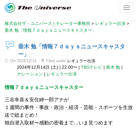
Toggl
株式会社ザ・ユニバース | ナレーター事務所
>
レギュラー出演
>
垂木 勉「情報７ｄａｙｓニュースキャスター」
垂木 勉「情報７ｄａｙｓニュースキャスタ
ー」
On
2024/12/14
Filed under
レギュラー出演
2024年12月14日 (土)
|
22:00〜
|
TBSテレビ
|
垂木 勉
|
ナレーション
|
レギュラー出演
情報７ｄａｙｓニュースキャスター
三谷幸喜＆安住紳一郎アナが
１週間の事件・事故・政治・経済・芸能・スポーツを生放
送で総まとめ！
独自潜入取材〜感動の密着まで…いま見つめます