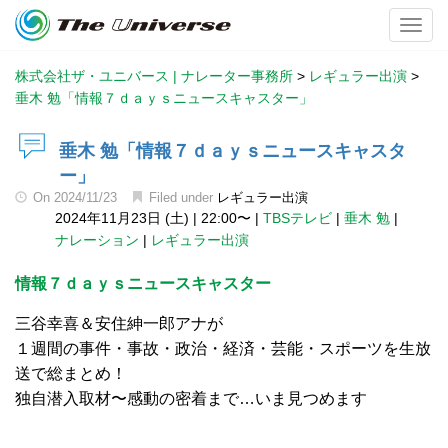
Toggl
株式会社ザ・ユニバース | ナレーター事務所
>
レギュラー出演
>
垂木 勉「情報７ｄａｙｓニュースキャスター」
垂木 勉「情報７ｄａｙｓニュースキャスタ
ー」
On
2024/11/23
Filed under
レギュラー出演
2024年11月23日 (土)
|
22:00〜
|
TBSテレビ
|
垂木 勉
|
ナレーション
|
レギュラー出演
情報７ｄａｙｓニュースキャスター
三谷幸喜＆安住紳一郎アナが
１週間の事件・事故・政治・経済・芸能・スポーツを生放
送で総まとめ！
独自潜入取材〜感動の密着まで…いま見つめます