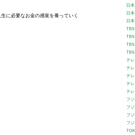
日本
日本
人生に必要なお金の感覚を養っていく
日本
TB
TB
TB
TB
テレ
テレ
テレ
テレ
テレ
フジ
フジ
フジ
フジ
TOK