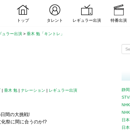
トップ
タレント
レギュラー出演
特番出演
ギュラー出演
>
垂木 勉「キントレ」
静岡
ビ
|
垂木 勉
|
ナレーション
|
レギュラー出演
ST
NH
NH
6日間の大挑戦!
日本
化祭に間に合うのか!?
日本