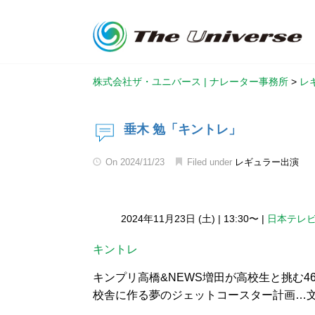
株式会社ザ・ユニバース | ナレーター事務所
>
レ
垂木 勉「キントレ」
On
2024/11/23
Filed under
レギュラー出演
2024年11月23日 (土)
|
13:30〜
|
日本テレ
キントレ
キンプリ高橋&NEWS増田が高校生と挑む4
校舎に作る夢のジェットコースター計画…文