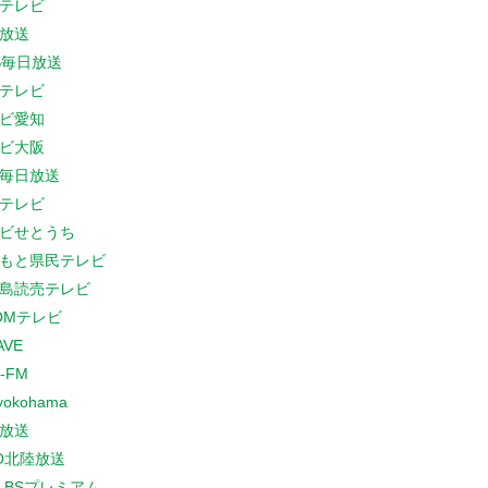
テレビ
放送
S毎日放送
テレビ
ビ愛知
ビ大阪
B毎日放送
テレビ
ビせとうち
もと県民テレビ
島読売テレビ
COMテレビ
AVE
-FM
yokohama
放送
O北陸放送
K BSプレミアム