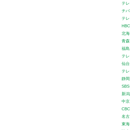
テレ
チバ
テレ
HB
北海
青森
福島
テレ
仙台
テレ
静岡
SB
新潟
中京
CB
名古
東海