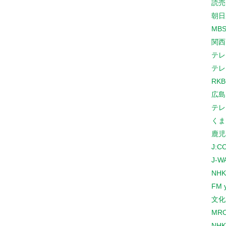
読売
朝日
MB
関西
テレ
テレ
RK
広島
テレ
くま
鹿児
J:
J-W
NHK
FM 
文化
MR
NH