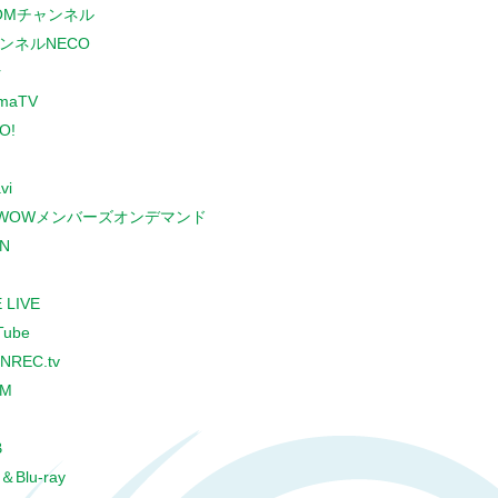
COMチャンネル
ンネルNECO
r
maTV
O!
vi
WOWメンバーズオンデマンド
N
 LIVE
Tube
NREC.tv
CM
B
＆Blu-ray