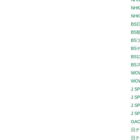
NHK
NHK
BS
BS
BS
BS
BS1
BS
WO
WO
J S
J S
J S
J S
GAO
日テ
日テ