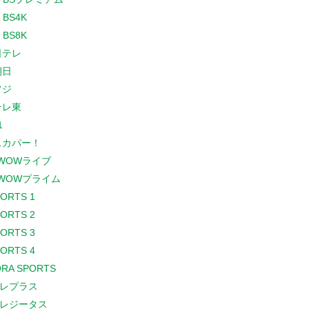
 BS4K
 BS8K
日テレ
朝日
フジ
テレ東
1
スカパー！
WOWライブ
WOWプライム
PORTS 1
PORTS 2
PORTS 3
PORTS 4
RA SPORTS
レプラス
レジータス