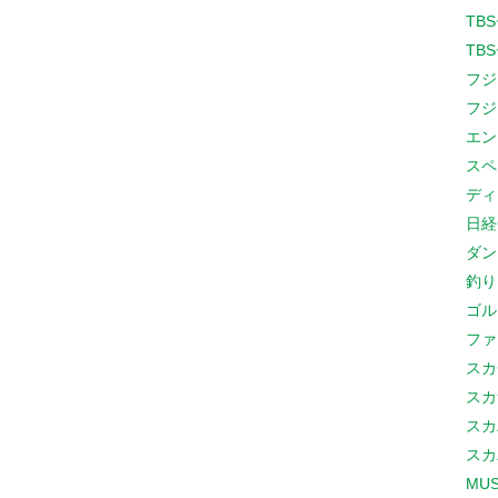
TB
TB
フジ
フジ
エン
スペ
ディ
日経
ダン
釣り
ゴル
ファ
スカ
スカ
スカ
スカ
MUS