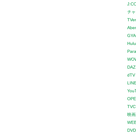
J:
チャ
TVe
Abe
GYA
Hulu
Para
WO
DAZ
dTV
LINE
You
OPE
TV
映画
WE
DVD