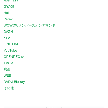
AbemaTV
GYAO!
Hulu
Paravi
WOWOWメンバーズオンデマンド
DAZN
dTV
LINE LIVE
YouTube
OPENREC.tv
TVCM
映画
WEB
DVD＆Blu-ray
その他