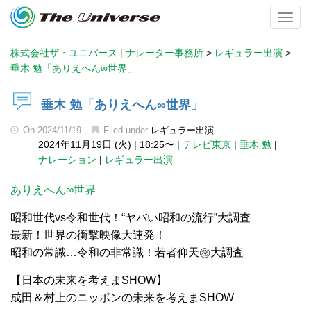
Toggl
株式会社ザ・ユニバース | ナレーター事務所
>
レギュラー出演
>
垂木 勉「ありえへん∞世界」
垂木 勉「ありえへん∞世界」
On
2024/11/19
Filed under
レギュラー出演
2024年11月19日 (火)
|
18:25〜
|
テレビ東京
|
垂木 勉
|
ナレーション
|
レギュラー出演
ありえへん∞世界
昭和世代vs令和世代！“ヤバい昭和の流行”大調査
最新！世界の衝撃映像大連発！
昭和の常識…令和の非常識！若者仰天㊙大調査
【日本の未来を考えまSHOW】
成田＆村上のニッポンの未来を考えまSHOW