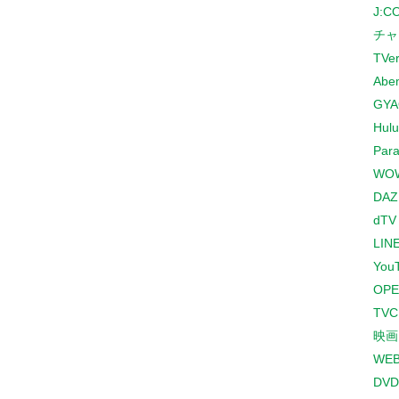
J:
チャ
TVe
Abe
GYA
Hulu
Para
WO
DAZ
dTV
LINE
You
OPE
TV
映画
WE
DVD