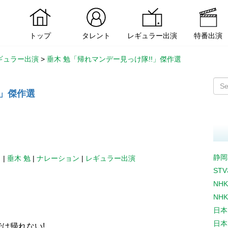
トップ
タレント
レギュラー出演
特番出演
ギュラー出演
>
垂木 勉「帰れマンデー見っけ隊!!」傑作選
!」傑作選
静岡
日
|
垂木 勉
|
ナレーション
|
レギュラー出演
ST
NH
NH
日本
日本
は帰れない!