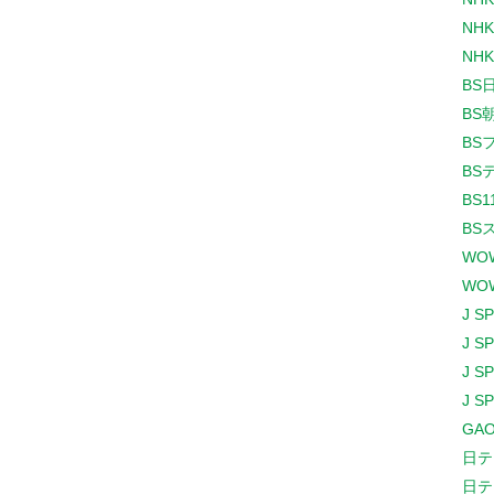
NHK
NHK
BS
BS
BS
BS
BS1
BS
WO
WO
J S
J S
J S
J S
GAO
日テ
日テ