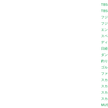
TB
TB
フジ
フジ
エン
スペ
ディ
日経
ダン
釣り
ゴル
ファ
スカ
スカ
スカ
スカ
MUS