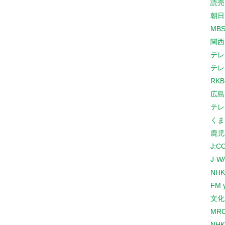
読売
朝日
MB
関西
テレ
テレ
RK
広島
テレ
くま
鹿児
J:
J-W
NHK
FM 
文化
MR
NH