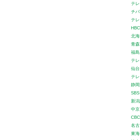
テレ
チバ
テレ
HB
北海
青森
福島
テレ
仙台
テレ
静岡
SB
新潟
中京
CB
名古
東海