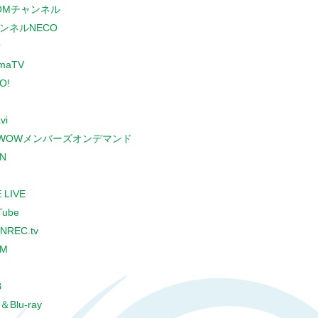
COMチャンネル
ンネルNECO
r
maTV
O!
vi
WOWメンバーズオンデマンド
N
 LIVE
Tube
NREC.tv
CM
B
＆Blu-ray