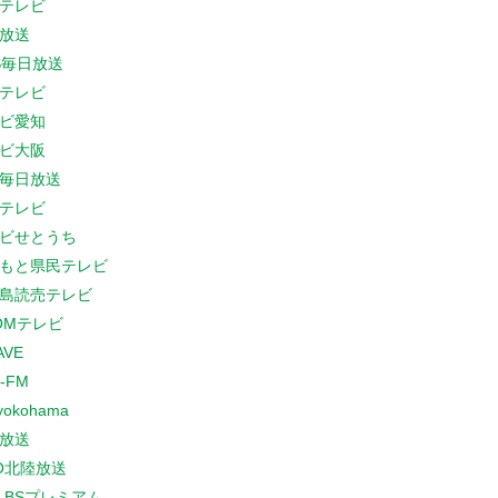
テレビ
放送
S毎日放送
テレビ
ビ愛知
ビ大阪
B毎日放送
テレビ
ビせとうち
もと県民テレビ
島読売テレビ
COMテレビ
AVE
-FM
yokohama
放送
O北陸放送
K BSプレミアム