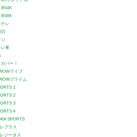
 BS4K
 BS8K
日テレ
朝日
フジ
テレ東
1
スカパー！
WOWライブ
WOWプライム
PORTS 1
PORTS 2
PORTS 3
PORTS 4
RA SPORTS
レプラス
レジータス