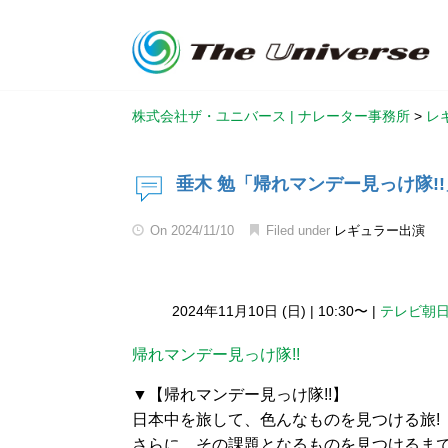
株式会社ザ・ユニバース | ナレーター事務所
>
レ
垂木 勉「帰れマンデー見っけ隊!
On
2024/11/10
Filed under
レギュラー出演
2024年11月10日 (日)
|
10:30〜
|
テレビ朝
帰れマンデー見っけ隊!!
▼【帰れマンデー見っけ隊!!】
日本中を旅して、色んなものを見つける旅!
さらに、その課題となるものを見つけるまで