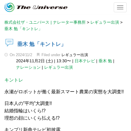
Toggl
株式会社ザ・ユニバース | ナレーター事務所
>
レギュラー出演
>
垂木 勉「キントレ」
垂木 勉「キントレ」
On
2024/11/2
Filed under
レギュラー出演
2024年11月2日 (土)
|
13:30〜
|
日本テレビ
|
垂木 勉
|
ナレーション
|
レギュラー出演
キントレ
永瀬がロボットが働く最新スマート農業の実態を大調査!!
日本人の”平均”大調査!!
結婚指輪はいくら!?
理想の顔にいくら払える!?
キンプリ新曲テレビ初披露