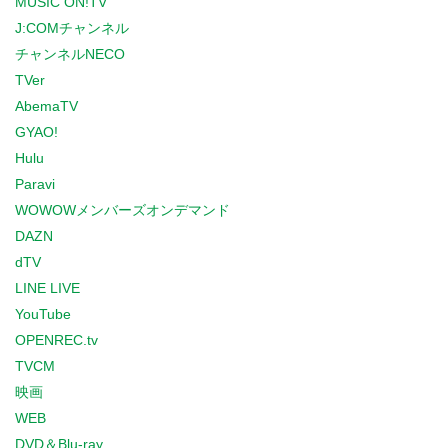
MUSIC ON!TV
J:COMチャンネル
チャンネルNECO
TVer
AbemaTV
GYAO!
Hulu
Paravi
WOWOWメンバーズオンデマンド
DAZN
dTV
LINE LIVE
YouTube
OPENREC.tv
TVCM
映画
WEB
DVD＆Blu-ray