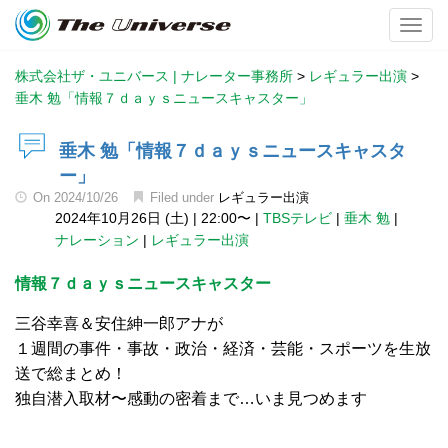
Toggl
株式会社ザ・ユニバース | ナレーター事務所
>
レギュラー出演
>
垂木 勉「情報７ｄａｙｓニュースキャスター」
垂木 勉「情報７ｄａｙｓニュースキャスタ
ー」
On
2024/10/26
Filed under
レギュラー出演
2024年10月26日 (土)
|
22:00〜
|
TBSテレビ
|
垂木 勉
|
ナレーション
|
レギュラー出演
情報７ｄａｙｓニュースキャスター
三谷幸喜＆安住紳一郎アナが
１週間の事件・事故・政治・経済・芸能・スポーツを生放
送で総まとめ！
独自潜入取材〜感動の密着まで…いま見つめます