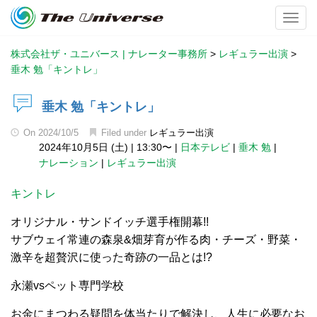
Toggl
株式会社ザ・ユニバース | ナレーター事務所
>
レギュラー出演
>
垂木 勉「キントレ」
垂木 勉「キントレ」
On
2024/10/5
Filed under
レギュラー出演
2024年10月5日 (土)
|
13:30〜
|
日本テレビ
|
垂木 勉
|
ナレーション
|
レギュラー出演
キントレ
オリジナル・サンドイッチ選手権開幕!!
サブウェイ常連の森泉&畑芽育が作る肉・チーズ・野菜・
激辛を超贅沢に使った奇跡の一品とは!?
永瀬vsペット専門学校
お金にまつわる疑問を体当たりで解決し、人生に必要なお