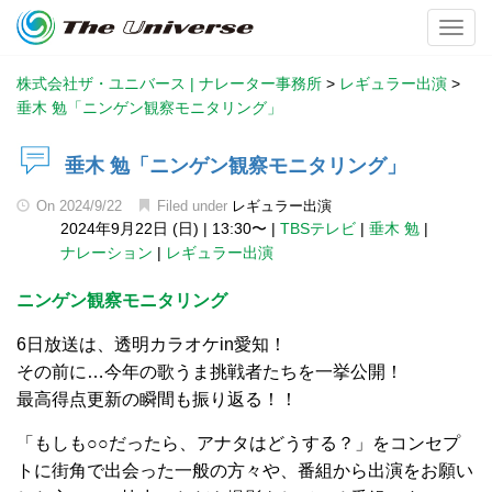
Toggl
株式会社ザ・ユニバース | ナレーター事務所
>
レギュラー出演
>
垂木 勉「ニンゲン観察モニタリング」
垂木 勉「ニンゲン観察モニタリング」
On
2024/9/22
Filed under
レギュラー出演
2024年9月22日 (日)
|
13:30〜
|
TBSテレビ
|
垂木 勉
|
ナレーション
|
レギュラー出演
ニンゲン観察モニタリング
6日放送は、透明カラオケin愛知！
その前に…今年の歌うま挑戦者たちを一挙公開！
最高得点更新の瞬間も振り返る！！
「もしも○○だったら、アナタはどうする？」をコンセプ
トに街角で出会った一般の方々や、番組から出演をお願い