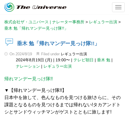
Toggl
株式会社ザ・ユニバース | ナレーター事務所
>
レギュラー出演
>
垂木 勉「帰れマンデー見っけ隊!!」
垂木 勉「帰れマンデー見っけ隊!!」
On
2024/8/19
Filed under
レギュラー出演
2024年8月19日 (月)
|
19:00〜
|
テレビ朝日
|
垂木 勉
|
ナレーション
|
レギュラー出演
帰れマンデー見っけ隊!!
▼【帰れマンデー見っけ隊!!】
日本中を旅して、色んなものを見つける旅!さらに、その
課題となるものを見つけるまでは帰れない!タカアンドト
シとサンドウィッチマンがゲストとともに旅します!