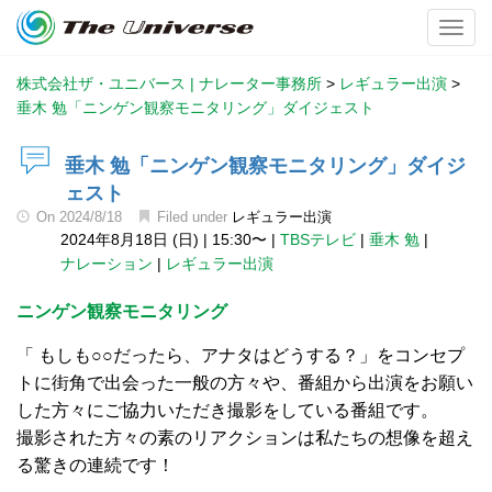
Toggl
株式会社ザ・ユニバース | ナレーター事務所
>
レギュラー出演
>
垂木 勉「ニンゲン観察モニタリング」ダイジェスト
垂木 勉「ニンゲン観察モニタリング」ダイジ
ェスト
On
2024/8/18
Filed under
レギュラー出演
2024年8月18日 (日)
|
15:30〜
|
TBSテレビ
|
垂木 勉
|
ナレーション
|
レギュラー出演
ニンゲン観察モニタリング
「 もしも○○だったら、アナタはどうする？」をコンセプ
トに街角で出会った一般の方々や、番組から出演をお願い
した方々にご協力いただき撮影をしている番組です。
撮影された方々の素のリアクションは私たちの想像を超え
る驚きの連続です！