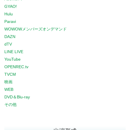
GYAO!
Hulu
Paravi
WOWOWメンバーズオンデマンド
DAZN
dTV
LINE LIVE
YouTube
OPENREC.tv
TVCM
映画
WEB
DVD＆Blu-ray
その他