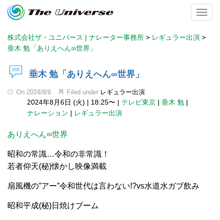
Toggl
株式会社ザ・ユニバース | ナレーター事務所
>
レギュラー出演
>
垂木 勉「ありえへん∞世界」
垂木 勉「ありえへん∞世界」
On
2024/8/6
Filed under
レギュラー出演
2024年8月6日 (火)
|
18:25〜
|
テレビ東京
|
垂木 勉
|
ナレーション
|
レギュラー出演
ありえへん∞世界
昭和の常識…令和の非常識！
若者仰天(秘)懐かし映像満載
扇風機の”アー”令和世代は言わない!?vs水道水ガブ飲み
昭和平成(秘)日焼けブーム