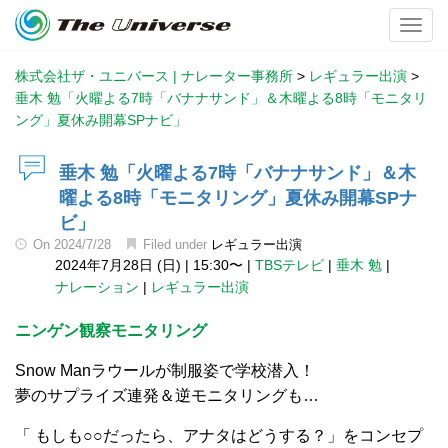
Toggl
株式会社ザ・ユニバース | ナレーター事務所
>
レギュラー出演
>
垂木 勉「火曜よる7時「バナナサンド」＆木曜よる8時「モニタリ
ング」夏休み開幕SPナビ」
垂木 勉「火曜よる7時「バナナサンド」＆木
曜よる8時「モニタリング」夏休み開幕SPナ
ビ」
On
2024/7/28
Filed under
レギュラー出演
2024年7月28日 (日)
|
15:30〜
|
TBSテレビ
|
垂木 勉
|
ナレーション
|
レギュラー出演
ニンゲン観察モニタリング
Snow Manラウールが制服姿で学校潜入！
夢のサプライズ連発＆逆モニタリングも…
「 もしも○○だったら、アナタはどうする？」をコンセプ