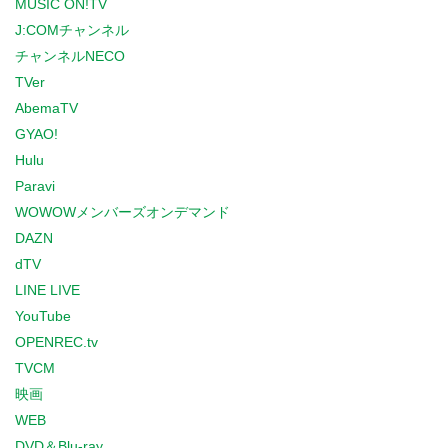
MUSIC ON!TV
J:COMチャンネル
チャンネルNECO
TVer
AbemaTV
GYAO!
Hulu
Paravi
WOWOWメンバーズオンデマンド
DAZN
dTV
LINE LIVE
YouTube
OPENREC.tv
TVCM
映画
WEB
DVD＆Blu-ray