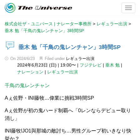
Toggl
株式会社ザ・ユニバース | ナレーター事務所
>
レギュラー出演
>
垂木 勉「千鳥の鬼レンチャン」3時間SP
垂木 勉「千鳥の鬼レンチャン」3時間SP
On
2024/6/23
Filed under
レギュラー出演
2024年6月23日 (日)
|
19:00〜
|
フジテレビ
|
垂木 勉
|
ナレーション
|
レギュラー出演
千鳥の鬼レンチャン
Aぇ佐野・INI藤牧…偉業に挑戦3時間SP
Aぇ佐野が初の鬼ハード制覇へ「0レンならデビュー取り
消し」
INI藤牧!JO1與那城の敵討ち…男性グループ初いきなり快
挙か？