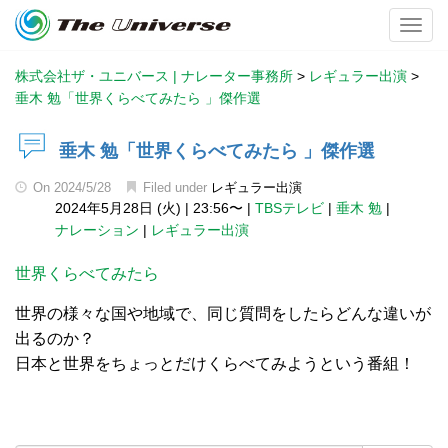
Toggl
株式会社ザ・ユニバース | ナレーター事務所
>
レギュラー出演
>
垂木 勉「世界くらべてみたら 」傑作選
垂木 勉「世界くらべてみたら 」傑作選
On
2024/5/28
Filed under
レギュラー出演
2024年5月28日 (火)
|
23:56〜
|
TBSテレビ
|
垂木 勉
|
ナレーション
|
レギュラー出演
世界くらべてみたら
世界の様々な国や地域で、同じ質問をしたらどんな違いが
出るのか？
日本と世界をちょっとだけくらべてみようという番組！