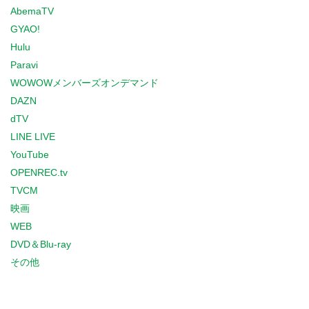
AbemaTV
GYAO!
Hulu
Paravi
WOWOWメンバーズオンデマンド
DAZN
dTV
LINE LIVE
YouTube
OPENREC.tv
TVCM
映画
WEB
DVD＆Blu-ray
その他