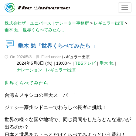
Toggl
株式会社ザ・ユニバース | ナレーター事務所
>
レギュラー出演
>
垂木 勉「世界くらべてみたら 」
垂木 勉「世界くらべてみたら 」
On
2024/5/8
Filed under
レギュラー出演
2024年5月8日 (水)
|
19:00〜
|
TBSテレビ
|
垂木 勉
|
ナレーション
|
レギュラー出演
世界くらべてみたら
台湾＆メキシコの巨大スーパー！
ジェシー豪州シドニーでわらしべ長者に挑戦！
世界の様々な国や地域で、同じ質問をしたらどんな違いが
出るのか？
日本と世界をちょっとだけくらべてみようという番組！