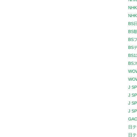
NHK
NHK
BS
BS
BS
BS
BS1
BS
WO
WO
J S
J S
J S
J S
GAO
日テ
日テ