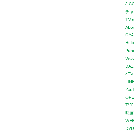
J:
チャ
TVe
Abe
GYA
Hulu
Para
WO
DAZ
dTV
LINE
You
OPE
TV
映画
WE
DVD