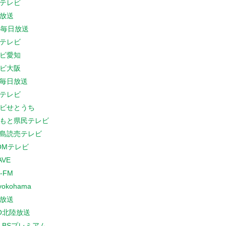
テレビ
放送
S毎日放送
テレビ
ビ愛知
ビ大阪
B毎日放送
テレビ
ビせとうち
もと県民テレビ
島読売テレビ
COMテレビ
AVE
-FM
yokohama
放送
O北陸放送
K BSプレミアム