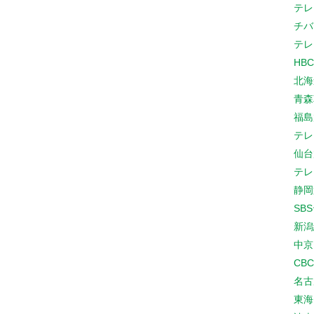
テレ
チバ
テレ
HB
北海
青森
福島
テレ
仙台
テレ
静岡
SB
新潟
中京
CB
名古
東海