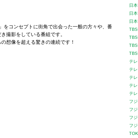
日本
日本
日本
？」をコンセプトに街角で出会った一般の方々や、番
TB
だき撮影をしている番組です。
TB
ちの想像を超える驚きの連続です！
TB
TB
テレ
テレ
テレ
テレ
テレ
フジ
フジ
フジ
フジ
TOK