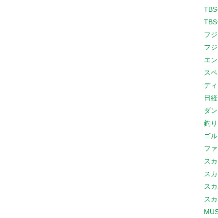
TB
TB
フジ
フジ
エン
スペ
ディ
日経
ダン
釣り
ゴル
ファ
スカ
スカ
スカ
スカ
MUS