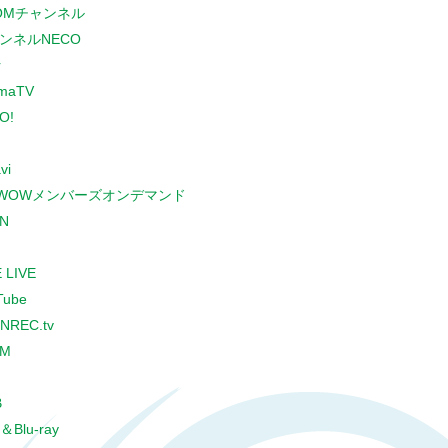
COMチャンネル
ンネルNECO
r
maTV
O!
vi
WOWメンバーズオンデマンド
N
 LIVE
Tube
NREC.tv
CM
B
＆Blu-ray