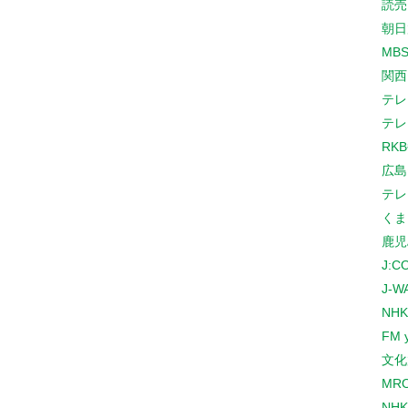
読売
朝日
MB
関西
テレ
テレ
RK
広島
テレ
くま
鹿児
J:
J-W
NHK
FM 
文化
MR
NH