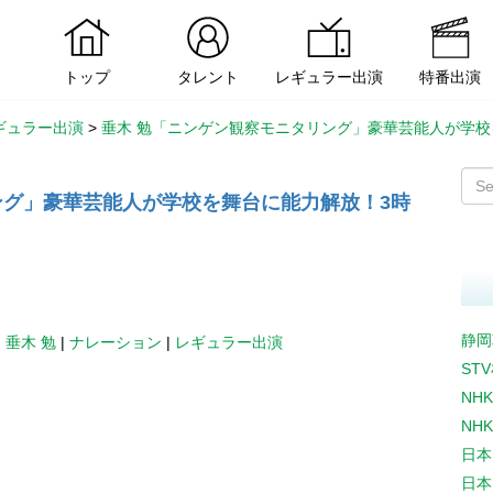
トップ
タレント
レギュラー出演
特番出演
ギュラー出演
>
垂木 勉「ニンゲン観察モニタリング」豪華芸能人が学校
ング」豪華芸能人が学校を舞台に能力解放！3時
静岡
|
垂木 勉
|
ナレーション
|
レギュラー出演
ST
NH
NH
日本
日本