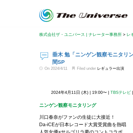
株式会社ザ・ユニバース | ナレーター事務所
>
レ
垂木 勉「ニンゲン観察モニタリ
間SP
On
2024/4/11
Filed under
レギュラー出演
2024年4月11日 (木)
|
19:00〜
|
TBSテレビ
ニンゲン観察モニタリング
川口春奈がファンの生徒に大接近！
Da-iCEが日本レコード大賞受賞曲を熱唱
人気女優×サルゴリラ夢のコントコラボ