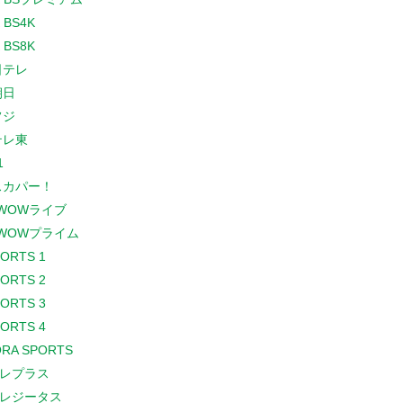
 BS4K
 BS8K
日テレ
朝日
フジ
テレ東
1
スカパー！
WOWライブ
WOWプライム
PORTS 1
PORTS 2
PORTS 3
PORTS 4
RA SPORTS
レプラス
レジータス