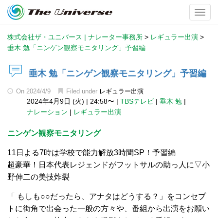
Toggl
株式会社ザ・ユニバース | ナレーター事務所
>
レギュラー出演
>
垂木 勉「ニンゲン観察モニタリング」予習編
垂木 勉「ニンゲン観察モニタリング」予習編
On
2024/4/9
Filed under
レギュラー出演
2024年4月9日 (火)
|
24:58〜
|
TBSテレビ
|
垂木 勉
|
ナレーション
|
レギュラー出演
ニンゲン観察モニタリング
11日よる7時は学校で能力解放3時間SP！予習編
超豪華！日本代表レジェンドがフットサルの助っ人に▽小
野伸二の美技炸裂
「 もしも○○だったら、アナタはどうする？」をコンセプ
トに街角で出会った一般の方々や、番組から出演をお願い