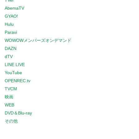
TVer
AbemaTV
GYAO!
Hulu
Paravi
WOWOWメンバーズオンデマンド
DAZN
dTV
LINE LIVE
YouTube
OPENREC.tv
TVCM
映画
WEB
DVD＆Blu-ray
その他