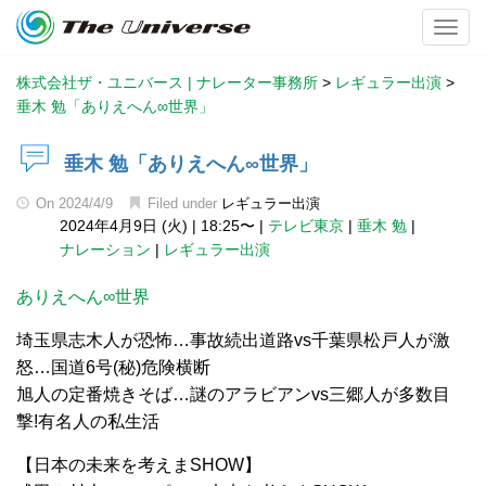
Toggl
株式会社ザ・ユニバース | ナレーター事務所
>
レギュラー出演
>
垂木 勉「ありえへん∞世界」
垂木 勉「ありえへん∞世界」
On
2024/4/9
Filed under
レギュラー出演
2024年4月9日 (火)
|
18:25〜
|
テレビ東京
|
垂木 勉
|
ナレーション
|
レギュラー出演
ありえへん∞世界
埼玉県志木人が恐怖…事故続出道路vs千葉県松戸人が激
怒…国道6号(秘)危険横断
旭人の定番焼きそば…謎のアラビアンvs三郷人が多数目
撃!有名人の私生活
【日本の未来を考えまSHOW】