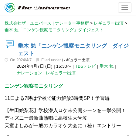
Toggl
株式会社ザ・ユニバース | ナレーター事務所
>
レギュラー出演
>
垂木 勉「ニンゲン観察モニタリング」ダイジェスト
垂木 勉「ニンゲン観察モニタリング」ダイジ
ェスト
On
2024/4/7
Filed under
レギュラー出演
2024年4月7日 (日)
|
15:30〜
|
TBSテレビ
|
垂木 勉
|
ナレーション
|
レギュラー出演
ニンゲン観察モニタリング
11日よる7時は学校で能力解放3時間SP！予習編
【生田絵梨花】学校潜入ロケ未公開シーンを一挙公開！
ディズニー最新曲熱唱に高校生大号泣
天童よしみが一般のカラオケ大会に（秘）エントリー