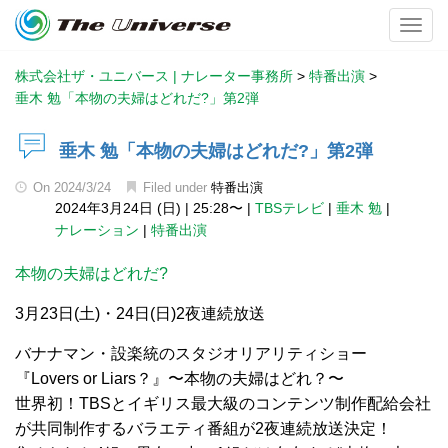
Toggl
株式会社ザ・ユニバース | ナレーター事務所
>
特番出演
>
垂木 勉「本物の夫婦はどれだ?」第2弾
垂木 勉「本物の夫婦はどれだ?」第2弾
On
2024/3/24
Filed under
特番出演
2024年3月24日 (日)
|
25:28〜
|
TBSテレビ
|
垂木 勉
|
ナレーション
|
特番出演
本物の夫婦はどれだ?
3月23日(土)・24日(日)2夜連続放送
バナナマン・設楽統のスタジオリアリティショー
『Lovers or Liars？』〜本物の夫婦はどれ？〜
世界初！TBSとイギリス最大級のコンテンツ制作配給会社
が共同制作するバラエティ番組が2夜連続放送決定！