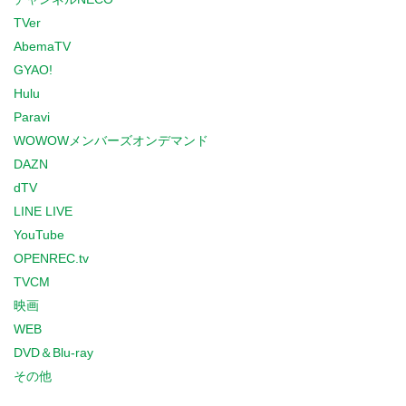
TVer
AbemaTV
GYAO!
Hulu
Paravi
WOWOWメンバーズオンデマンド
DAZN
dTV
LINE LIVE
YouTube
OPENREC.tv
TVCM
映画
WEB
DVD＆Blu-ray
その他