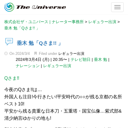
Toggl
株式会社ザ・ユニバース | ナレーター事務所
>
レギュラー出演
>
垂木 勉「Qさま!! 」
垂木 勉「Qさま!! 」
On
2024/3/4
Filed under
レギュラー出演
2024年3月4日 (月)
|
20:35〜
|
テレビ朝日
|
垂木 勉
|
ナレーション
|
レギュラー出演
Qさま!!
今夜のQさま!!は…
外国人も注目!今行きたい!平安時代の○○が残る京都の名所
ベスト10!
平安から残る貴重な日本刀・五重塔・国宝仏像…紫式部&
清少納言ゆかりの地も!