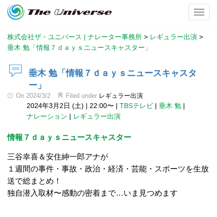
Toggl
株式会社ザ・ユニバース | ナレーター事務所
>
レギュラー出演
>
垂木 勉「情報７ｄａｙｓニュースキャスター」
垂木 勉「情報７ｄａｙｓニュースキャスタ
ー」
On
2024/3/2
Filed under
レギュラー出演
2024年3月2日 (土)
|
22:00〜
|
TBSテレビ
|
垂木 勉
|
ナレーション
|
レギュラー出演
情報７ｄａｙｓニュースキャスター
三谷幸喜＆安住紳一郎アナが
１週間の事件・事故・政治・経済・芸能・スポーツを生放
送で総まとめ！
独自潜入取材〜感動の密着まで…いま見つめます