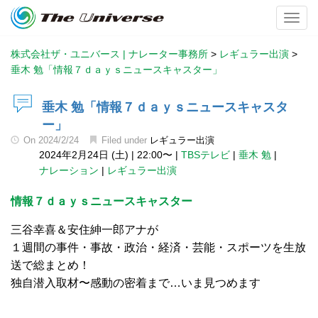
Toggl
株式会社ザ・ユニバース | ナレーター事務所
>
レギュラー出演
>
垂木 勉「情報７ｄａｙｓニュースキャスター」
垂木 勉「情報７ｄａｙｓニュースキャスタ
ー」
On
2024/2/24
Filed under
レギュラー出演
2024年2月24日 (土)
|
22:00〜
|
TBSテレビ
|
垂木 勉
|
ナレーション
|
レギュラー出演
情報７ｄａｙｓニュースキャスター
三谷幸喜＆安住紳一郎アナが
１週間の事件・事故・政治・経済・芸能・スポーツを生放
送で総まとめ！
独自潜入取材〜感動の密着まで…いま見つめます