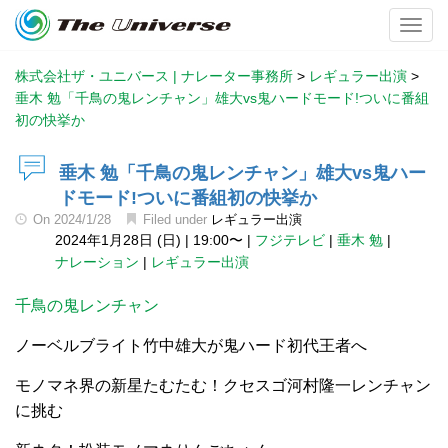
Toggl
株式会社ザ・ユニバース | ナレーター事務所
>
レギュラー出演
>
垂木 勉「千鳥の鬼レンチャン」雄大vs鬼ハードモード!ついに番組
初の快挙か
垂木 勉「千鳥の鬼レンチャン」雄大vs鬼ハー
ドモード!ついに番組初の快挙か
On
2024/1/28
Filed under
レギュラー出演
2024年1月28日 (日)
|
19:00〜
|
フジテレビ
|
垂木 勉
|
ナレーション
|
レギュラー出演
千鳥の鬼レンチャン
ノーベルブライト竹中雄大が鬼ハード初代王者へ
モノマネ界の新星たむたむ！クセスゴ河村隆一レンチャン
に挑む