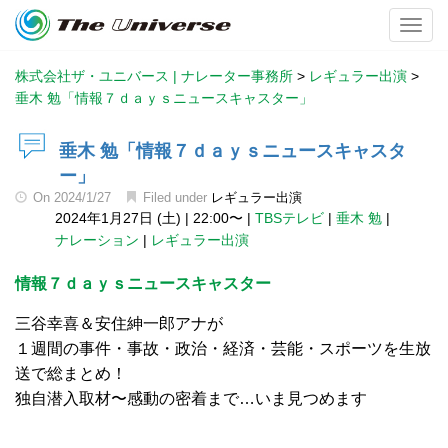
Toggl
株式会社ザ・ユニバース | ナレーター事務所
>
レギュラー出演
>
垂木 勉「情報７ｄａｙｓニュースキャスター」
垂木 勉「情報７ｄａｙｓニュースキャスタ
ー」
On
2024/1/27
Filed under
レギュラー出演
2024年1月27日 (土)
|
22:00〜
|
TBSテレビ
|
垂木 勉
|
ナレーション
|
レギュラー出演
情報７ｄａｙｓニュースキャスター
三谷幸喜＆安住紳一郎アナが
１週間の事件・事故・政治・経済・芸能・スポーツを生放
送で総まとめ！
独自潜入取材〜感動の密着まで…いま見つめます