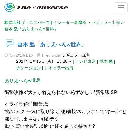
Toggl
株式会社ザ・ユニバース | ナレーター事務所
>
レギュラー出演
>
垂木 勉「ありえへん∞世界」
垂木 勉「ありえへん∞世界」
On
2024/1/16
Filed under
レギュラー出演
2024年1月16日 (火)
|
18:25〜
|
テレビ東京
|
垂木 勉
|
ナレーション
|
レギュラー出演
ありえへん∞世界
衝撃映像&”大人が答えられない恥ずかしい”新常識 SP
イライラ解消!新常識
“鍋のアク”一気に取り除く(秘)裏技vsカラオケで”キーン”と
嫌な音…出さない(秘)テク
重い”買い物袋”…劇的に軽く感じる持ち方?