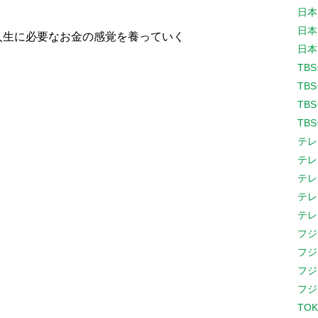
日本
日本
人生に必要なお金の感覚を養っていく
日本
TB
TB
TB
TB
テレ
テレ
テレ
テレ
テレ
フジ
フジ
フジ
フジ
TOK