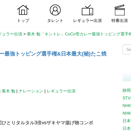
トップ
タレント
レギュラー出演
特番出演
ギュラー出演
>
垂木 勉「キントレ」CoCo壱カレー最強トッピング選手
レー最強トッピング選手権&日本最大(秘)たこ焼
静岡
|
垂木 勉
|
ナレーション
|
レギュラー出演
ST
NH
NH
日本
団ひとりタルタル3倍vsザキヤマ揚げ物コンボ
日本