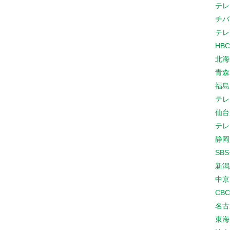
テレ
チバ
テレ
HB
北海
青森
福島
テレ
仙台
テレ
静岡
SB
新潟
中京
CB
名古
東海