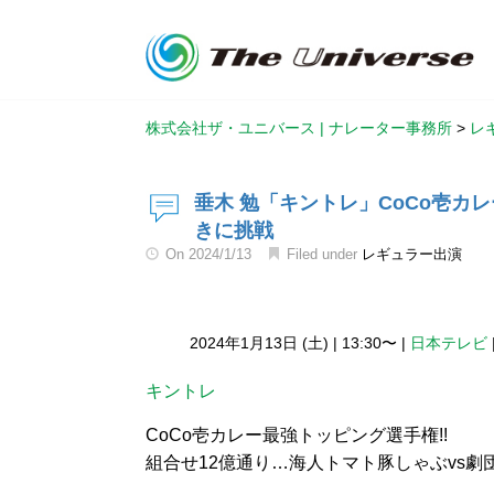
株式会社ザ・ユニバース | ナレーター事務所
>
レ
垂木 勉「キントレ」CoCo壱カ
きに挑戦
On
2024/1/13
Filed under
レギュラー出演
2024年1月13日 (土)
|
13:30〜
|
日本テレビ
キントレ
CoCo壱カレー最強トッピング選手権!!
組合せ12億通り…海人トマト豚しゃぶvs劇