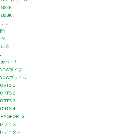
 BS4K
 BS8K
日テレ
朝日
フジ
テレ東
1
スカパー！
WOWライブ
WOWプライム
PORTS 1
PORTS 2
PORTS 3
PORTS 4
RA SPORTS
レプラス
レジータス