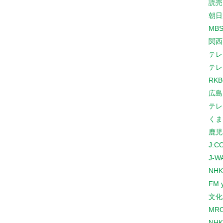
読売
朝日
MB
関西
テレ
テレ
RK
広島
テレ
くま
鹿児
J:
J-W
NHK
FM 
文化
MR
NH