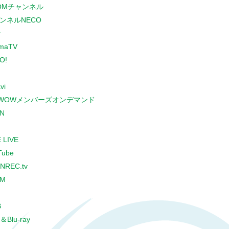
COMチャンネル
ンネルNECO
r
maTV
O!
vi
WOWメンバーズオンデマンド
N
 LIVE
Tube
NREC.tv
CM
B
＆Blu-ray