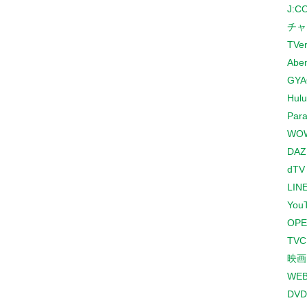
J:
チャ
TVe
Abe
GYA
Hulu
Para
WO
DAZ
dTV
LINE
You
OPE
TV
映画
WE
DVD