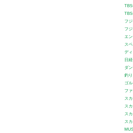
TB
TB
フジ
フジ
エン
スペ
ディ
日経
ダン
釣り
ゴル
ファ
スカ
スカ
スカ
スカ
MUS