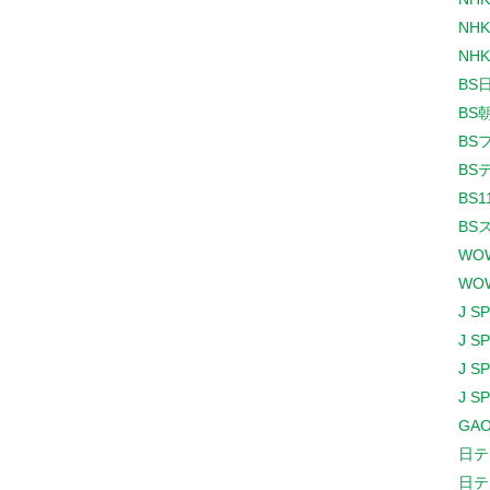
NHK
NHK
BS
BS
BS
BS
BS1
BS
WO
WO
J S
J S
J S
J S
GAO
日テ
日テ