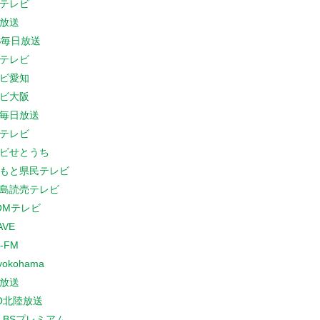
テレビ
放送
S毎日放送
テレビ
ビ愛知
ビ大阪
B毎日放送
テレビ
ビせとうち
もと県民テレビ
島読売テレビ
COMテレビ
AVE
-FM
yokohama
放送
O北陸放送
K BSプレミアム