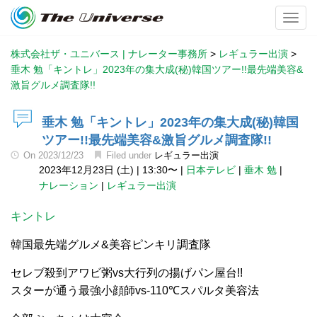
Toggl
株式会社ザ・ユニバース | ナレーター事務所
>
レギュラー出演
>
垂木 勉「キントレ」2023年の集大成(秘)韓国ツアー!!最先端美容&
激旨グルメ調査隊!!
垂木 勉「キントレ」2023年の集大成(秘)韓国
ツアー!!最先端美容&激旨グルメ調査隊!!
On
2023/12/23
Filed under
レギュラー出演
2023年12月23日 (土)
|
13:30〜
|
日本テレビ
|
垂木 勉
|
ナレーション
|
レギュラー出演
キントレ
韓国最先端グルメ&美容ピンキリ調査隊
セレブ殺到アワビ粥vs大行列の揚げパン屋台!!
スターが通う最強小顔師vs-110℃スパルタ美容法