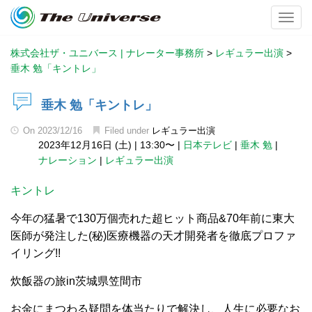
Toggl
株式会社ザ・ユニバース | ナレーター事務所
>
レギュラー出演
>
垂木 勉「キントレ」
垂木 勉「キントレ」
On
2023/12/16
Filed under
レギュラー出演
2023年12月16日 (土)
|
13:30〜
|
日本テレビ
|
垂木 勉
|
ナレーション
|
レギュラー出演
キントレ
今年の猛暑で130万個売れた超ヒット商品&70年前に東大
医師が発注した(秘)医療機器の天才開発者を徹底プロファ
イリング!!
炊飯器の旅in茨城県笠間市
お金にまつわる疑問を体当たりで解決し、人生に必要なお