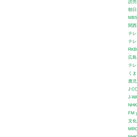
読売
朝日
MB
関西
テレ
テレ
RK
広島
テレ
くま
鹿児
J:
J-W
NHK
FM 
文化
MR
NH