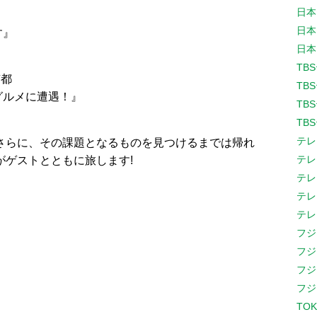
日本
日本
す』
日本
TB
京都
TB
ルメに遭遇！』
TB
TB
テレ
さらに、その課題となるものを見つけるまでは帰れ
テレ
がゲストとともに旅します!
テレ
テレ
テレ
フジ
フジ
フジ
フジ
TOK