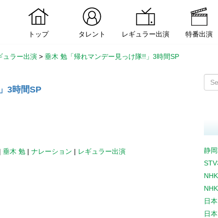
トップ
タレント
レギュラー出演
特番出演
ギュラー出演
>
垂木 勉「帰れマンデー見っけ隊!!」3時間SP
」3時間SP
静岡
|
垂木 勉
|
ナレーション
|
レギュラー出演
ST
NH
NH
日本
日本