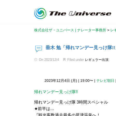
株式会社ザ・ユニバース | ナレーター事務所
>
レ
垂木 勉「帰れマンデー見っけ隊!!
On
2023/12/4
Filed under
レギュラー出演
2023年12月4日 (月)
|
19:00〜
|
テレビ朝日
帰れマンデー見っけ隊!!
帰れマンデー見っけ隊 3時間スペシャル
★前半は…
『観光客数過去最多の草津温泉へ！