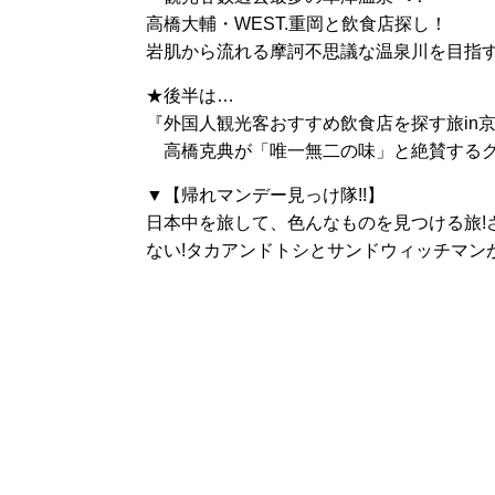
高橋大輔・WEST.重岡と飲食店探し！
岩肌から流れる摩訶不思議な温泉川を目指
★後半は…
『外国人観光客おすすめ飲食店を探す旅in
高橋克典が「唯一無二の味」と絶賛するグ
▼【帰れマンデー見っけ隊!!】
日本中を旅して、色んなものを見つける旅!
ない!タカアンドトシとサンドウィッチマン