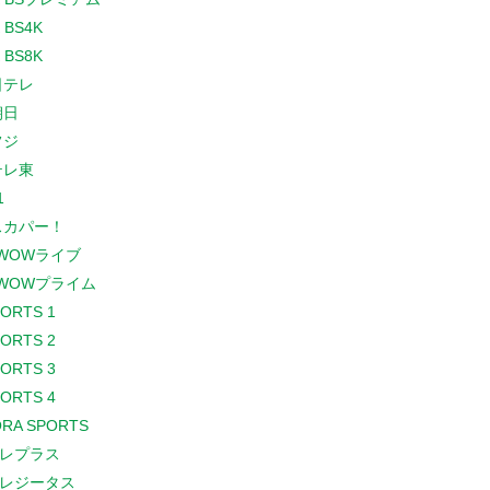
 BS4K
 BS8K
日テレ
朝日
フジ
テレ東
1
スカパー！
WOWライブ
WOWプライム
PORTS 1
PORTS 2
PORTS 3
PORTS 4
RA SPORTS
レプラス
レジータス