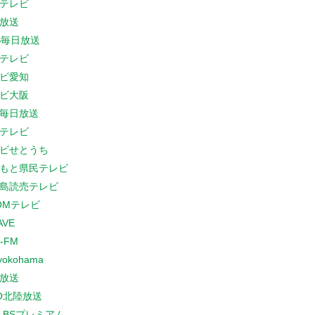
テレビ
放送
S毎日放送
テレビ
ビ愛知
ビ大阪
B毎日放送
テレビ
ビせとうち
もと県民テレビ
島読売テレビ
COMテレビ
AVE
-FM
yokohama
放送
O北陸放送
K BSプレミアム