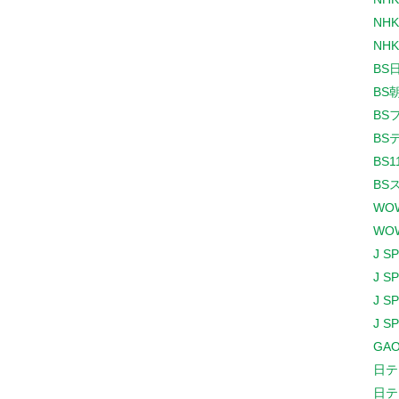
NHK
NHK
BS
BS
BS
BS
BS1
BS
WO
WO
J S
J S
J S
J S
GAO
日テ
日テ