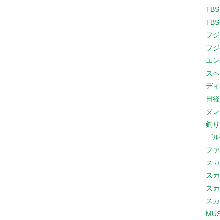
TB
TB
フジ
フジ
エン
スペ
ディ
日経
ダン
釣り
ゴル
ファ
スカ
スカ
スカ
スカ
MUS