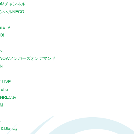
COMチャンネル
ンネルNECO
r
maTV
O!
vi
WOWメンバーズオンデマンド
N
 LIVE
Tube
NREC.tv
CM
B
＆Blu-ray