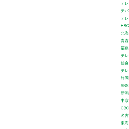
テレ
チバ
テレ
HB
北海
青森
福島
テレ
仙台
テレ
静岡
SB
新潟
中京
CB
名古
東海