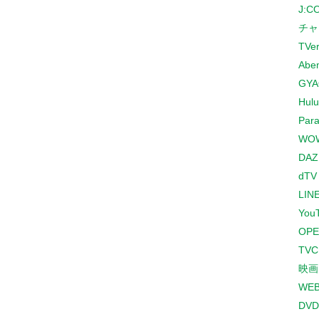
J:
チャ
TVe
Abe
GYA
Hulu
Para
WO
DAZ
dTV
LINE
You
OPE
TV
映画
WE
DVD