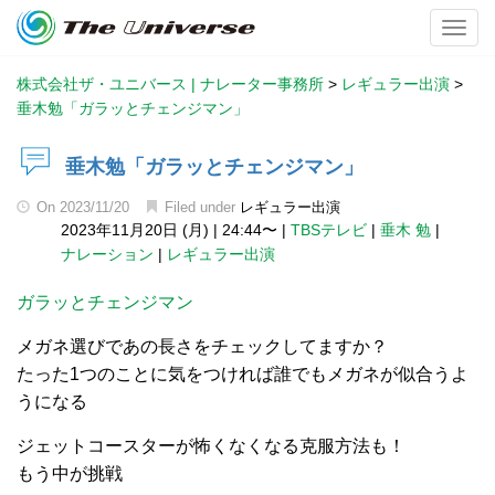
Toggl
株式会社ザ・ユニバース | ナレーター事務所
>
レギュラー出演
>
垂木勉「ガラッとチェンジマン」
垂木勉「ガラッとチェンジマン」
On
2023/11/20
Filed under
レギュラー出演
2023年11月20日 (月)
|
24:44〜
|
TBSテレビ
|
垂木 勉
|
ナレーション
|
レギュラー出演
ガラッとチェンジマン
メガネ選びであの長さをチェックしてますか？
たった1つのことに気をつければ誰でもメガネが似合うよ
うになる
ジェットコースターが怖くなくなる克服方法も！
もう中が挑戦