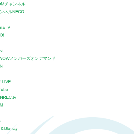
COMチャンネル
ンネルNECO
r
maTV
O!
vi
WOWメンバーズオンデマンド
N
 LIVE
Tube
NREC.tv
CM
B
＆Blu-ray