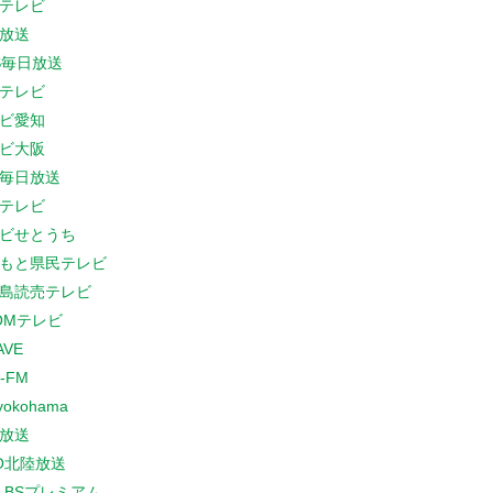
テレビ
放送
S毎日放送
テレビ
ビ愛知
ビ大阪
B毎日放送
テレビ
ビせとうち
もと県民テレビ
島読売テレビ
COMテレビ
AVE
-FM
yokohama
放送
O北陸放送
K BSプレミアム