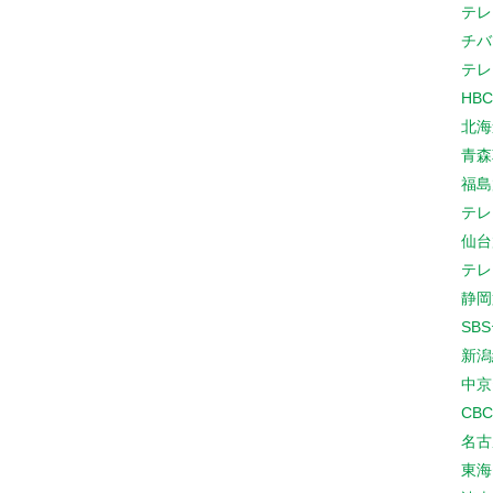
テレ
チバ
テレ
HB
北海
青森
福島
テレ
仙台
テレ
静岡
SB
新潟
中京
CB
名古
東海