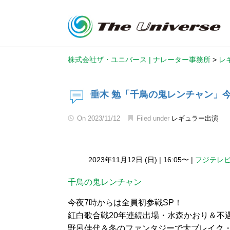
株式会社ザ・ユニバース | ナレーター事務所
>
レ
垂木 勉「千鳥の鬼レンチャン」今
On
2023/11/12
Filed under
レギュラー出演
2023年11月12日 (日)
|
16:05〜
|
フジテレ
千鳥の鬼レンチャン
今夜7時からは全員初参戦SP！
紅白歌合戦20年連続出場・水森かおり＆不
野呂佳代＆冬のファンタジーで大ブレイク