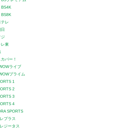
 BS4K
 BS8K
日テレ
朝日
フジ
テレ東
1
スカパー！
WOWライブ
WOWプライム
PORTS 1
PORTS 2
PORTS 3
PORTS 4
RA SPORTS
レプラス
レジータス