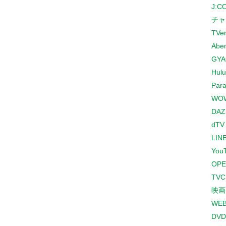
J:
チャ
TVe
Abe
GYA
Hulu
Para
WO
DAZ
dTV
LINE
You
OPE
TV
映画
WE
DVD