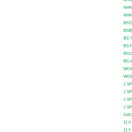
NHK
NHK
BS
BS
BS
BS
BS1
BS
WO
WO
J S
J S
J S
J S
GAO
日テ
日テ