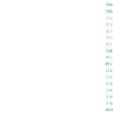
TB
TB
フジ
フジ
エン
スペ
ディ
日経
ダン
釣り
ゴル
ファ
スカ
スカ
スカ
スカ
MUS