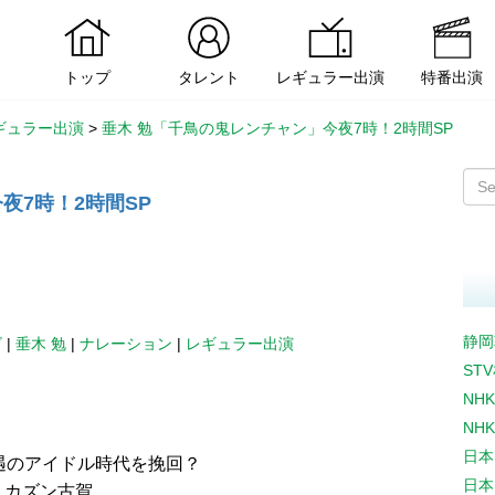
トップ
タレント
レギュラー出演
特番出演
ギュラー出演
>
垂木 勉「千鳥の鬼レンチャン」今夜7時！2時間SP
夜7時！2時間SP
静岡
ビ
|
垂木 勉
|
ナレーション
|
レギュラー出演
ST
NH
NH
日本
遇のアイドル時代を挽回？
日本
・カズン古賀