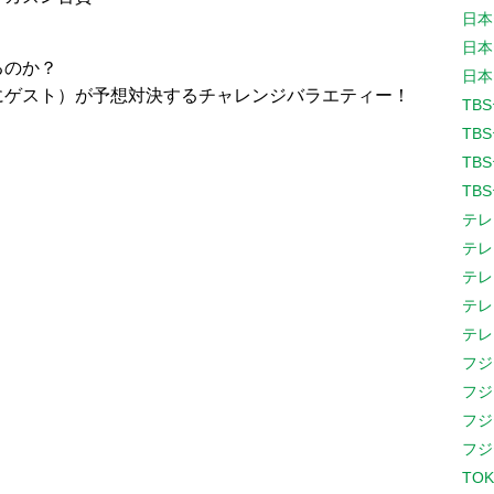
日本
日本
るのか？
日本
にゲスト）が予想対決するチャレンジバラエティー！
TB
TB
TB
TB
テレ
テレ
テレ
テレ
テレ
フジ
フジ
フジ
フジ
TOK