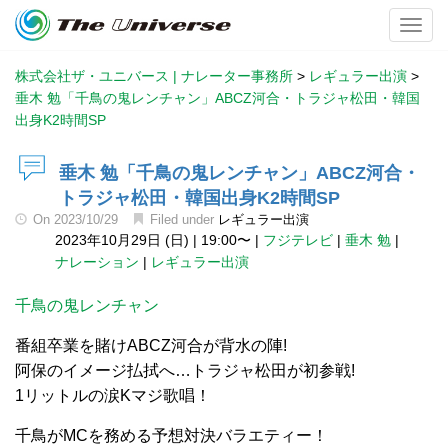
Toggl
株式会社ザ・ユニバース | ナレーター事務所
>
レギュラー出演
>
垂木 勉「千鳥の鬼レンチャン」ABCZ河合・トラジャ松田・韓国
出身K2時間SP
垂木 勉「千鳥の鬼レンチャン」ABCZ河合・
トラジャ松田・韓国出身K2時間SP
On
2023/10/29
Filed under
レギュラー出演
2023年10月29日 (日)
|
19:00〜
|
フジテレビ
|
垂木 勉
|
ナレーション
|
レギュラー出演
千鳥の鬼レンチャン
番組卒業を賭けABCZ河合が背水の陣!
阿保のイメージ払拭へ…トラジャ松田が初参戦!
1リットルの涙Kマジ歌唱！
千鳥がMCを務める予想対決バラエティー！