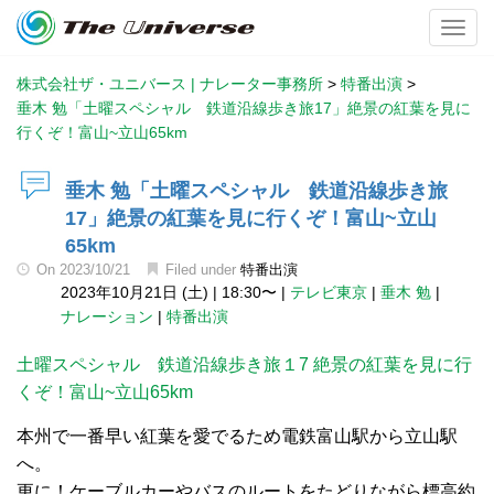
Toggl
株式会社ザ・ユニバース | ナレーター事務所
>
特番出演
>
垂木 勉「土曜スペシャル 鉄道沿線歩き旅17」絶景の紅葉を見に
行くぞ！富山~立山65km
垂木 勉「土曜スペシャル 鉄道沿線歩き旅
17」絶景の紅葉を見に行くぞ！富山~立山
65km
On
2023/10/21
Filed under
特番出演
2023年10月21日 (土)
|
18:30〜
|
テレビ東京
|
垂木 勉
|
ナレーション
|
特番出演
土曜スペシャル 鉄道沿線歩き旅１7 絶景の紅葉を見に行
くぞ！富山~立山65km
本州で一番早い紅葉を愛でるため電鉄富山駅から立山駅
へ。
更に！ケーブルカーやバスのルートをたどりながら標高約