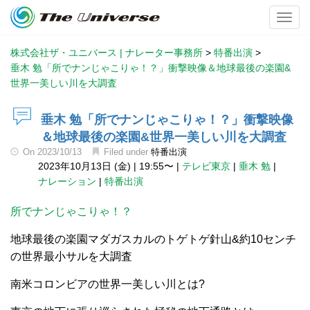
Toggl
株式会社ザ・ユニバース | ナレーター事務所
>
特番出演
>
垂木 勉「所でナンじゃこりゃ！？」衝撃映像＆地球最後の楽園&
世界一美しい川を大調査
垂木 勉「所でナンじゃこりゃ！？」衝撃映像
＆地球最後の楽園&世界一美しい川を大調査
On
2023/10/13
Filed under
特番出演
2023年10月13日 (金)
|
19:55〜
|
テレビ東京
|
垂木 勉
|
ナレーション
|
特番出演
所でナンじゃこりゃ！？
地球最後の楽園マダガスカルのトゲトゲ針山&約10センチ
の世界最小サルを大調査
南米コロンビアの世界一美しい川とは?