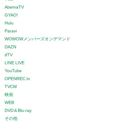
AbemaTV
GYAO!
Hulu
Paravi
WOWOWメンバーズオンデマンド
DAZN
dTV
LINE LIVE
YouTube
OPENREC.tv
TVCM
映画
WEB
DVD＆Blu-ray
その他