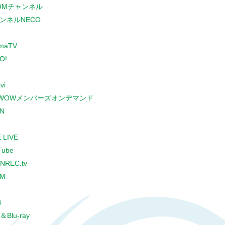
COMチャンネル
ンネルNECO
r
maTV
O!
vi
WOWメンバーズオンデマンド
N
 LIVE
Tube
NREC.tv
CM
B
＆Blu-ray