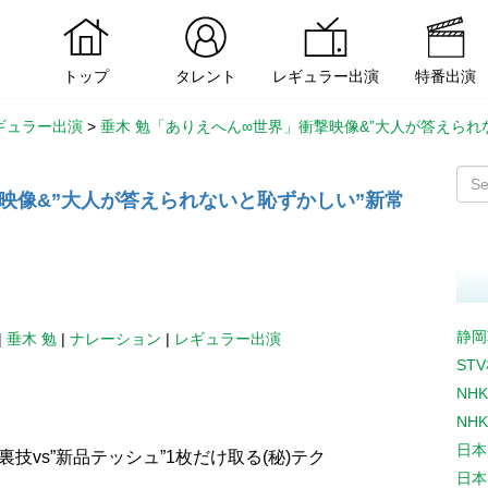
トップ
タレント
レギュラー出演
特番出演
ギュラー出演
>
垂木 勉「ありえへん∞世界」衝撃映像&”大人が答えられ
映像&”大人が答えられないと恥ずかしい”新常
静岡
|
垂木 勉
|
ナレーション
|
レギュラー出演
ST
NH
NH
日本
技vs”新品テッシュ”1枚だけ取る(秘)テク
日本