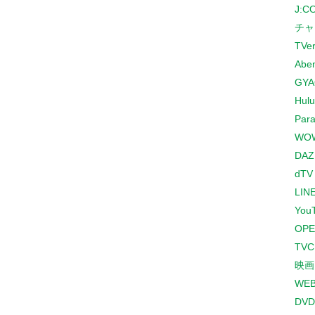
J:
チャ
TVe
Abe
GYA
Hulu
Para
WO
DAZ
dTV
LINE
You
OPE
TV
映画
WE
DVD