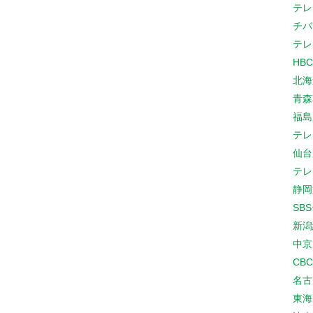
テレ
チバ
テレ
HB
北海
青森
福島
テレ
仙台
テレ
静岡
SB
新潟
中京
CB
名古
東海