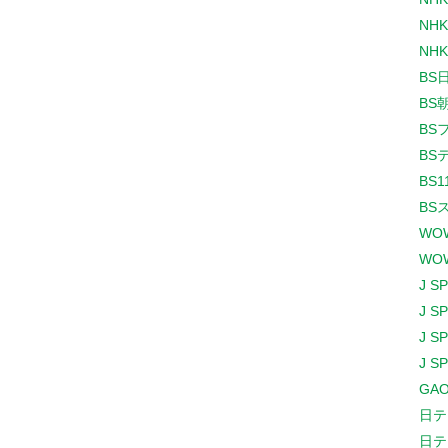
NHK
NHK
BS
BS
BS
BS
BS1
BS
WO
WO
J S
J S
J S
J S
GAO
日テ
日テ