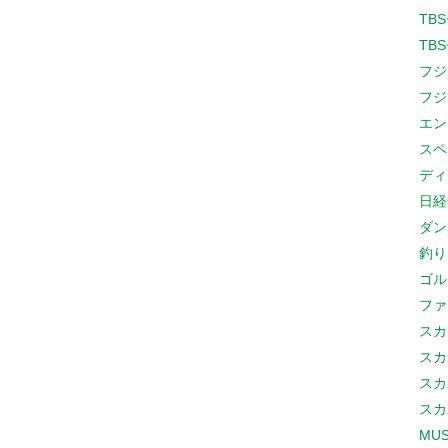
TB
TB
フジ
フジ
エン
スペ
ディ
日経
ダン
釣り
ゴル
ファ
スカ
スカ
スカ
スカ
MUS