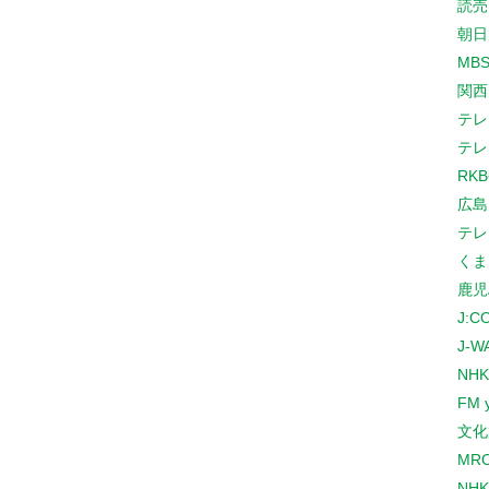
読売
朝日
MB
関西
テレ
テレ
RK
広島
テレ
くま
鹿児
J:
J-W
NHK
FM 
文化
MR
NH