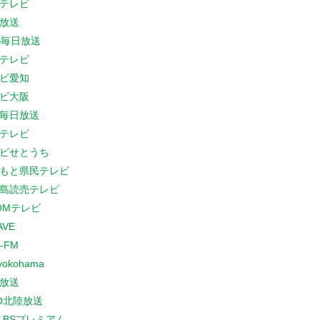
テレビ
放送
S毎日放送
テレビ
ビ愛知
ビ大阪
B毎日放送
テレビ
ビせとうち
もと県民テレビ
島読売テレビ
COMテレビ
AVE
-FM
yokohama
放送
O北陸放送
K BSプレミアム