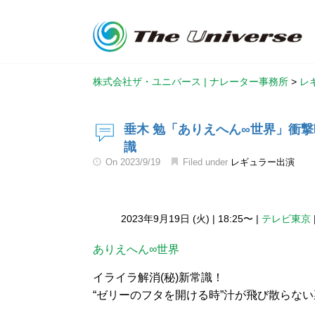
株式会社ザ・ユニバース | ナレーター事務所
>
レ
垂木 勉「ありえへん∞世界」衝撃
識
On
2023/9/19
Filed under
レギュラー出演
2023年9月19日 (火)
|
18:25〜
|
テレビ東京
ありえへん∞世界
イライラ解消(秘)新常識！
“ゼリーのフタを開ける時”汁が飛び散らない裏