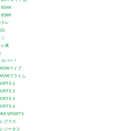
 BS4K
 BS8K
日テレ
朝日
フジ
テレ東
1
スカパー！
WOWライブ
WOWプライム
PORTS 1
PORTS 2
PORTS 3
PORTS 4
RA SPORTS
レプラス
レジータス