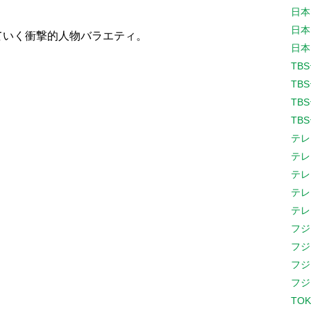
日本
日本
ていく衝撃的人物バラエティ。
日本
TB
TB
TB
TB
テレ
テレ
テレ
テレ
テレ
フジ
フジ
フジ
フジ
TOK