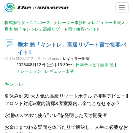
Toggl
株式会社ザ・ユニバース | ナレーター事務所
>
レギュラー出演
>
垂木 勉「キントレ」高級リゾート宿で接客バイト!!
垂木 勉「キントレ」高級リゾート宿で接客バ
イト!!
On
2023/8/12
Filed under
レギュラー出演
2023年8月12日 (土)
|
13:30〜
|
日本テレビ
|
垂木 勉
|
ナレーション
|
レギュラー出演
キントレ
夏休み到来!!大人気の高級リゾートホテルで接客デビュー!!
フロント対応&室内清掃&客室案内…全てこなせるか!?
永瀬vsスマホで使う”アレ”を発明した天才開発者
お金にまつわる疑問を体当たりで解決し、人生に必要なお