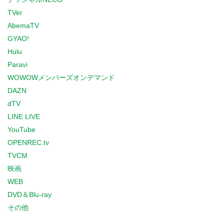
TVer
AbemaTV
GYAO!
Hulu
Paravi
WOWOWメンバーズオンデマンド
DAZN
dTV
LINE LIVE
YouTube
OPENREC.tv
TVCM
映画
WEB
DVD＆Blu-ray
その他