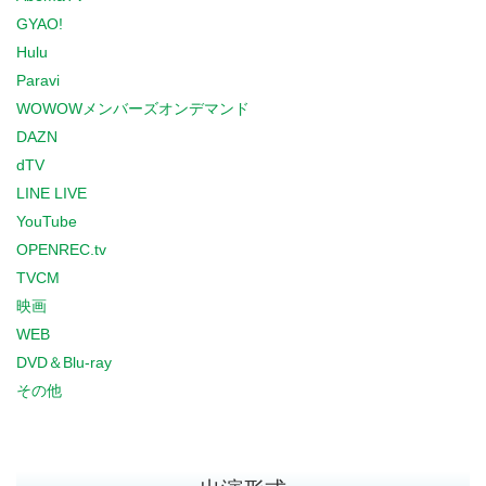
GYAO!
Hulu
Paravi
WOWOWメンバーズオンデマンド
DAZN
dTV
LINE LIVE
YouTube
OPENREC.tv
TVCM
映画
WEB
DVD＆Blu-ray
その他