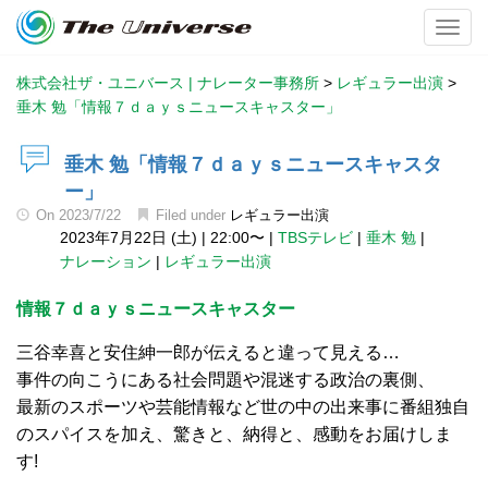
Toggl
株式会社ザ・ユニバース | ナレーター事務所
>
レギュラー出演
>
垂木 勉「情報７ｄａｙｓニュースキャスター」
垂木 勉「情報７ｄａｙｓニュースキャスタ
ー」
On
2023/7/22
Filed under
レギュラー出演
2023年7月22日 (土)
|
22:00〜
|
TBSテレビ
|
垂木 勉
|
ナレーション
|
レギュラー出演
情報７ｄａｙｓニュースキャスター
三谷幸喜と安住紳一郎が伝えると違って見える…
事件の向こうにある社会問題や混迷する政治の裏側、
最新のスポーツや芸能情報など世の中の出来事に番組独自
のスパイスを加え、驚きと、納得と、感動をお届けしま
す!